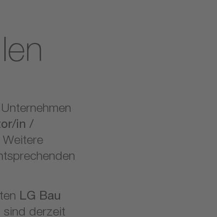
llen
m Unternehmen
or/in /
. Weitere
entsprechenden
ften
LG Bau
G
sind derzeit